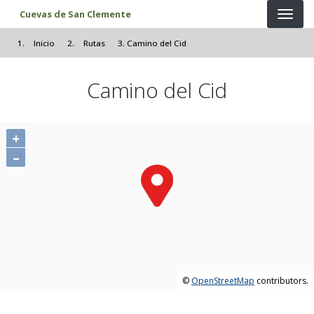
Pasar al contenido principal
Cuevas de San Clemente
Inicio
Rutas
Camino del Cid
Camino del Cid
+
–
©
OpenStreetMap
contributors.