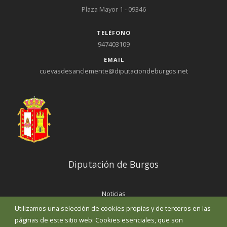
Plaza Mayor 1 - 09346
TELÉFONO
947403109
EMAIL
cuevasdesanclemente@diputaciondeburgos.net
Diputación de Burgos
Noticias
Eventos
Utilizamos una selección de cookies propias y de terceros en las
Corporación Municipal
páginas de este sitio web: Cookies esenciales, que son