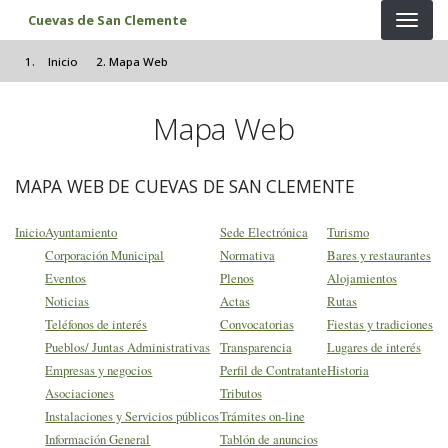
Pasar al contenido principal
Cuevas de San Clemente
Inicio
Mapa Web
Mapa Web
MAPA WEB DE CUEVAS DE SAN CLEMENTE
Inicio
Ayuntamiento
Sede Electrónica
Turismo
Corporación Municipal
Normativa
Bares y restaurantes
Eventos
Plenos
Alojamientos
Noticias
Actas
Rutas
Teléfonos de interés
Convocatorias
Fiestas y tradiciones
Pueblos/ Juntas Administrativas
Transparencia
Lugares de interés
Empresas y negocios
Perfil de Contratante
Historia
Asociaciones
Tributos
Instalaciones y Servicios públicos
Trámites on-line
Información General
Tablón de anuncios